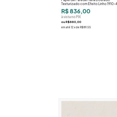
Texturizado com Efeito Linho 1910-
R$ 836,00
à vista no PIX
ou
R$880,00
em até
12
x de
R$89,55