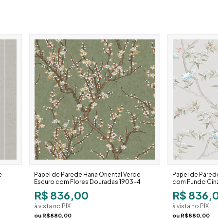
e
Papel de Parede Hana Oriental Verde
Papel de Parede
Escuro com Flores Douradas 1903-4
com Fundo Cinz
R$ 836,00
R$ 836,
à vista no PIX
à vista no PIX
ou
R$880,00
ou
R$880,00