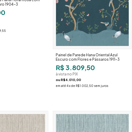
ro 1904-3
00
9,55
Painel de Parede Hana Oriental Azul
Escuro com Flores e Pássaros 1911-3
R$ 3.809,50
à vista no PIX
ou
R$4.010,00
em até
4
x de
R$1.002,50
sem juros