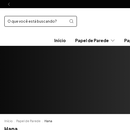
Início
Papel de Parede
Pa
Início
.
Papel de Parede
.
Hana
Hana