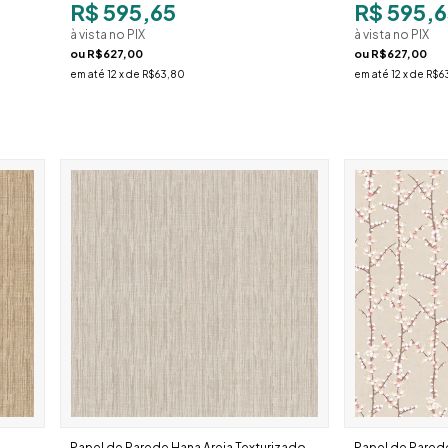
R$ 595,65
R$ 595,6
à vista no PIX
à vista no PIX
ou
R$627,00
ou
R$627,00
em até
12
x de
R$63,80
em até
12
x de
R$6
Papel de Parede Hana Areia Texturizado
Papel de Pared