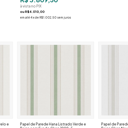
à vista no PIX
ou
R$4.010,00
em até
4
x de
R$1.002,50
sem juros
elo e
Papel de Parede Hana Listrado Verde e
Papel de Parede