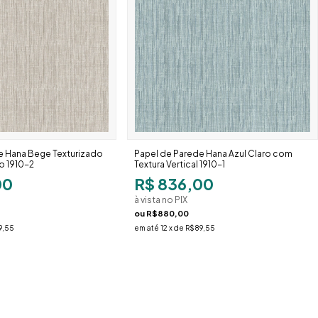
e Hana Bege Texturizado
Papel de Parede Hana Azul Claro com
o 1910-2
Textura Vertical 1910-1
00
R$ 836,00
à vista no PIX
ou
R$880,00
9,55
em até
12
x de
R$89,55