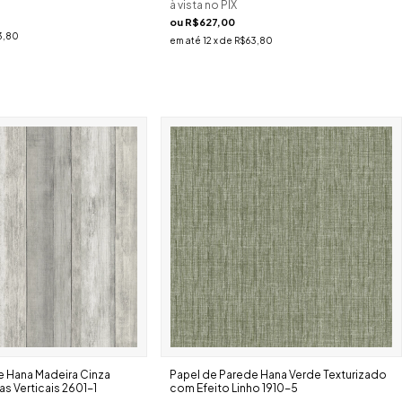
à vista no PIX
ou
R$627,00
3,80
em até
12
x de
R$63,80
e Hana Madeira Cinza
Papel de Parede Hana Verde Texturizado
s Verticais 2601-1
com Efeito Linho 1910-5