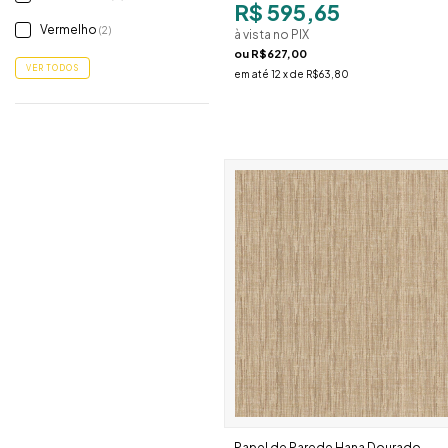
R$ 595,65
Vermelho
(2)
à vista no PIX
ou
R$627,00
VER TODOS
em até
12
x de
R$63,80
Papel de Parede Hana Dourado