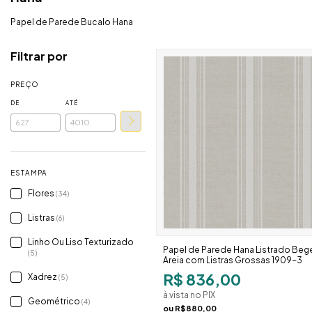
Papel de Parede Bucalo Hana
Filtrar por
PREÇO
DE
ATÉ
ESTAMPA
Flores
(34)
Listras
(6)
Linho Ou Liso Texturizado
Papel de Parede Hana Listrado Beg
(5)
Areia com Listras Grossas 1909-3
R$ 836,00
Xadrez
(5)
à vista no PIX
Geométrico
(4)
ou
R$880,00