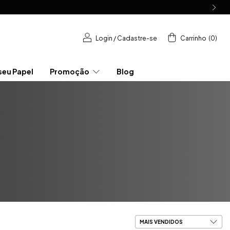
Login
/
Cadastre-se
Carrinho
(
0
)
seu Papel
Promoção
Blog