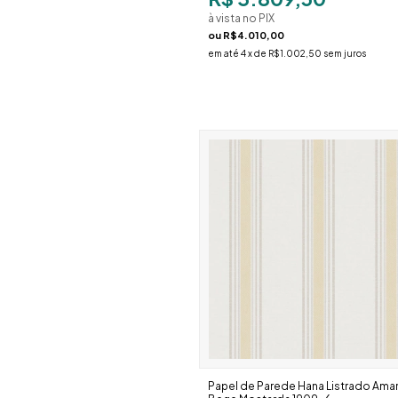
à vista no PIX
ou
R$4.010,00
em até
4
x de
R$1.002,50
sem juros
Papel de Parede Hana Listrado Amar