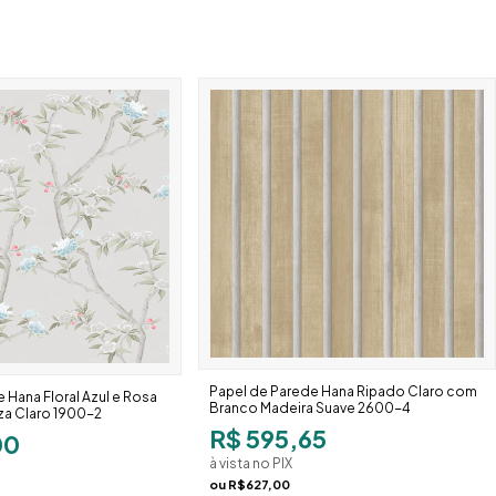
Papel de Parede Hana Ripado Claro com
 Hana Floral Azul e Rosa
Branco Madeira Suave 2600-4
a Claro 1900-2
R$ 595,65
00
à vista no PIX
ou
R$627,00