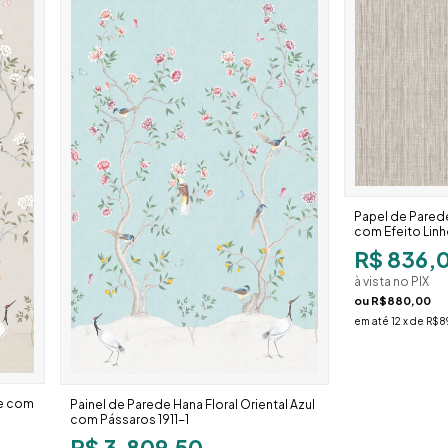
Papel de Pared
com Efeito Linh
R$ 836,
à vista no PIX
ou
R$880,00
em até
12
x de
R$8
ge com
Painel de Parede Hana Floral Oriental Azul
com Pássaros 1911-1
R$ 3.809,50