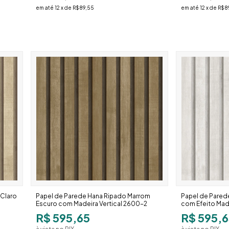
em até
12
x de
R$89,55
em até
12
x de
R$8
 Claro
Papel de Parede Hana Ripado Marrom
Papel de Pared
Escuro com Madeira Vertical 2600-2
com Efeito Mad
R$ 595,65
R$ 595,6