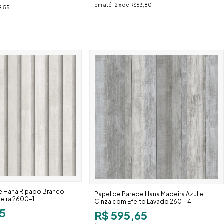
em até
12
x de
R$63,80
9,55
e Hana Ripado Branco
Papel de Parede Hana Madeira Azul e
eira 2600-1
Cinza com Efeito Lavado 2601-4
5
R$ 595,65