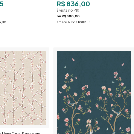
5
R$ 836,00
à vista no PIX
ou
R$880,00
3,80
em até
12
x de
R$89,55
e Hana Floral Rosa com