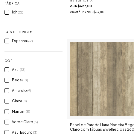
à vista no PIX
FÁBRICA
ou
R$627,00
Ich
em até
12
x de
R$63,80
(62)
PAÍS DE ORIGEM
Espanha
(62)
COR
Azul
(13)
Bege
(10)
Amarelo
(9)
Cinza
(8)
Marrom
(5)
Verde Claro
(5)
Papel de Parede Hana Madeira Beg
Claro com Tábuas Envelhecidas 26
Azul Escuro
(3)