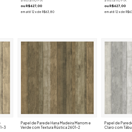
à vista no PIX
à vista no PIX
ou
R$627,00
ou
R$627,00
em até
12
x de
R$63,80
em até
12
x de
R$6
e
Papel de Parede Hana Madeira Marrom e
Papel de Pared
01-3
Verde com Textura Rústica 2601-2
Claro com Tábua