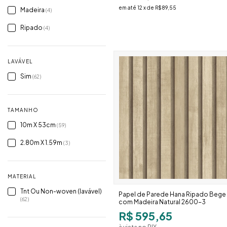
em até
12
x de
R$89,55
Madeira
(4)
Ripado
(4)
LAVÁVEL
Sim
(62)
TAMANHO
10m X 53cm
(59)
2.80m X 1.59m
(3)
MATERIAL
Tnt Ou Non-woven (lavável)
Papel de Parede Hana Ripado Bege
(62)
com Madeira Natural 2600-3
R$ 595,65