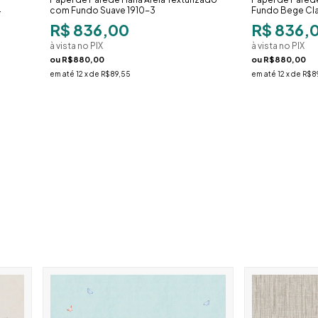
4
com Fundo Suave 1910-3
Fundo Bege Cla
R$ 836,00
R$ 836,
à vista no PIX
à vista no PIX
ou
R$880,00
ou
R$880,00
em até
12
x de
R$89,55
em até
12
x de
R$8