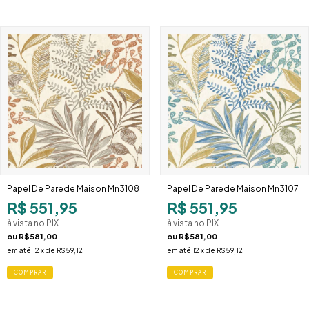
Papel De Parede Maison Mn3108
Papel De Parede Maison Mn3107
R$ 551,95
R$ 551,95
à vista no PIX
à vista no PIX
ou
R$581,00
ou
R$581,00
em até
12
x de
R$59,12
em até
12
x de
R$59,12