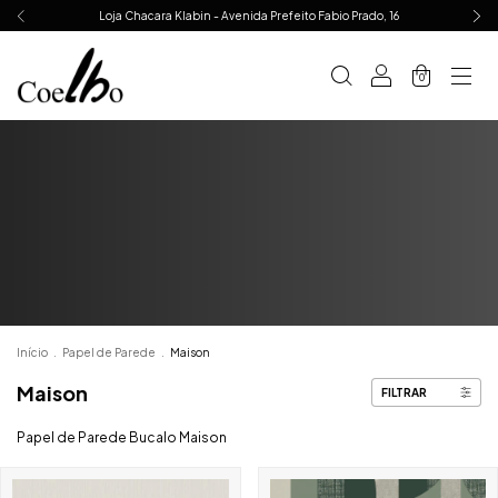
Loja Chacara Klabin - Avenida Prefeito Fabio Prado, 16
0
Início
.
Papel de Parede
.
Maison
Maison
FILTRAR
Papel de Parede Bucalo Maison