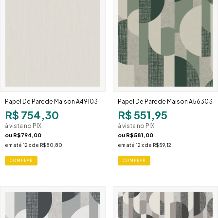
Papel De Parede Maison A49103
Papel De Parede Maison A56303
R$ 754,30
R$ 551,95
à vista no PIX
à vista no PIX
ou
R$794,00
ou
R$581,00
em até
12
x de
R$80,80
em até
12
x de
R$59,12