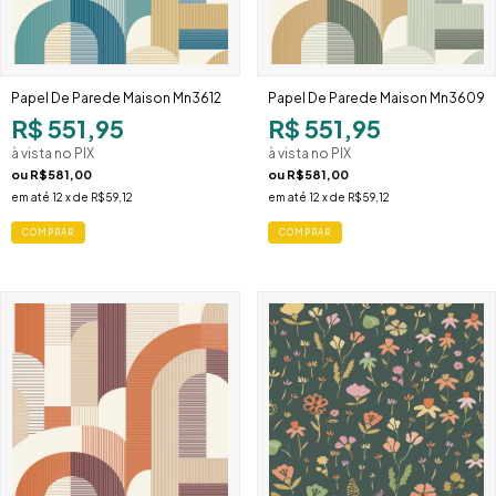
Papel De Parede Maison Mn3612
Papel De Parede Maison Mn3609
R$ 551,95
R$ 551,95
à vista no PIX
à vista no PIX
ou
R$581,00
ou
R$581,00
em até
12
x de
R$59,12
em até
12
x de
R$59,12