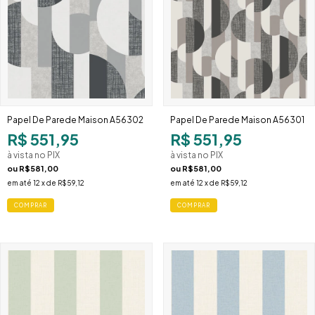
Papel De Parede Maison A56302
Papel De Parede Maison A56301
R$ 551,95
R$ 551,95
à vista no PIX
à vista no PIX
ou
R$581,00
ou
R$581,00
em até
12
x de
R$59,12
em até
12
x de
R$59,12