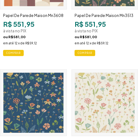
Papel De Parede Maison Mn3608
Papel De Parede Maison Mn3513
R$ 551,95
R$ 551,95
à vista no PIX
à vista no PIX
ou
R$581,00
ou
R$581,00
em até
12
x de
R$59,12
em até
12
x de
R$59,12