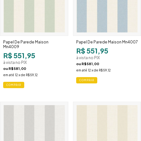
Papel De Parede Maison
Papel De Parede Maison Mn4007
Mn4009
R$ 551,95
R$ 551,95
à vista no PIX
à vista no PIX
ou
R$581,00
ou
R$581,00
em até
12
x de
R$59,12
em até
12
x de
R$59,12