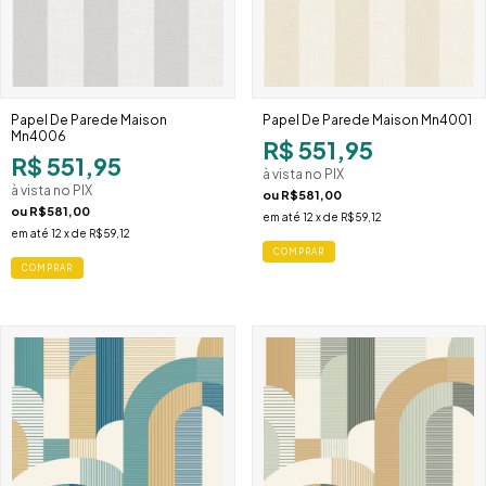
Papel De Parede Maison
Papel De Parede Maison Mn4001
Mn4006
R$ 551,95
R$ 551,95
à vista no PIX
à vista no PIX
ou
R$581,00
ou
R$581,00
em até
12
x de
R$59,12
em até
12
x de
R$59,12