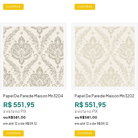
Papel De Parede Maison Mn3204
Papel De Parede Maison Mn3202
R$ 551,95
R$ 551,95
à vista no PIX
à vista no PIX
ou
R$581,00
ou
R$581,00
em até
12
x de
R$59,12
em até
12
x de
R$59,12