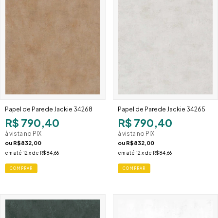
Papel de Parede Jackie 34268
Papel de Parede Jackie 34265
R$ 790,40
R$ 790,40
à vista no PIX
à vista no PIX
ou
R$832,00
ou
R$832,00
em até
12
x de
R$84,66
em até
12
x de
R$84,66