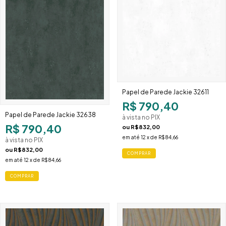
Papel de Parede Jackie 32611
R$ 790,40
Papel de Parede Jackie 32638
à vista no PIX
R$ 790,40
ou
R$832,00
em até
12
x de
R$84,66
à vista no PIX
ou
R$832,00
em até
12
x de
R$84,66