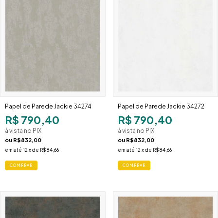
Papel de Parede Jackie 34274
Papel de Parede Jackie 34272
R$ 790,40
R$ 790,40
à vista no PIX
à vista no PIX
ou
R$832,00
ou
R$832,00
em até
12
x de
R$84,66
em até
12
x de
R$84,66