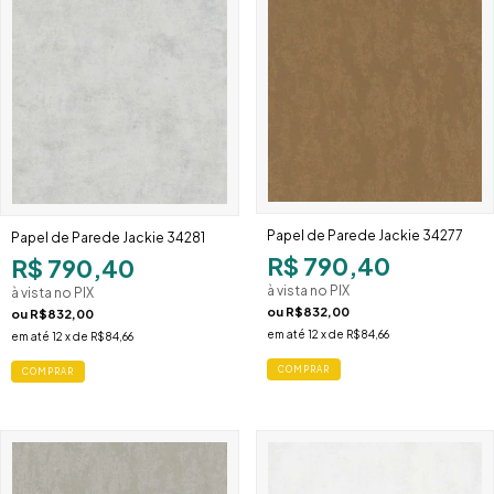
Papel de Parede Jackie 34277
Papel de Parede Jackie 34281
R$ 790,40
R$ 790,40
à vista no PIX
à vista no PIX
ou
R$832,00
ou
R$832,00
em até
12
x de
R$84,66
em até
12
x de
R$84,66