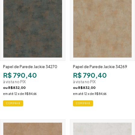
Papel de Parede Jackie 34270
Papel de Parede Jackie 34269
R$ 790,40
R$ 790,40
à vista no PIX
à vista no PIX
ou
R$832,00
ou
R$832,00
em até
12
x de
R$84,66
em até
12
x de
R$84,66