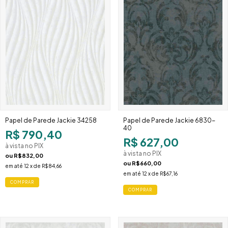
Papel de Parede Jackie 34258
Papel de Parede Jackie 6830-
40
R$ 790,40
R$ 627,00
à vista no PIX
à vista no PIX
ou
R$832,00
ou
R$660,00
em até
12
x de
R$84,66
em até
12
x de
R$67,16