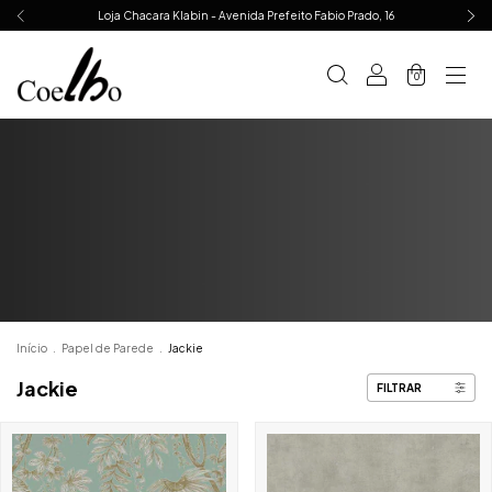
Loja Chacara Klabin - Avenida Prefeito Fabio Prado, 16
0
Início
.
Papel de Parede
.
Jackie
Jackie
FILTRAR