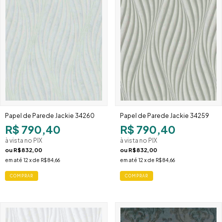
Papel de Parede Jackie 34260
Papel de Parede Jackie 34259
R$ 790,40
R$ 790,40
à vista no PIX
à vista no PIX
ou
R$832,00
ou
R$832,00
em até
12
x de
R$84,66
em até
12
x de
R$84,66