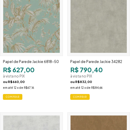
Papel de Parede Jackie 6818-50
Papel de Parede Jackie 34282
R$ 627,00
R$ 790,40
à vista no PIX
à vista no PIX
ou
R$660,00
ou
R$832,00
em até
12
x de
R$67,16
em até
12
x de
R$84,66