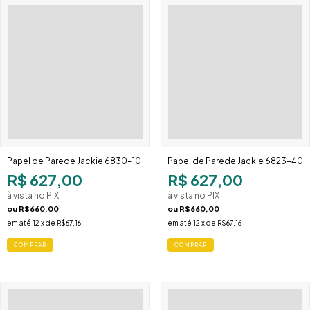
Papel de Parede Jackie 6830-10
Papel de Parede Jackie 6823-40
R$ 627,00
R$ 627,00
à vista no PIX
à vista no PIX
ou
R$660,00
ou
R$660,00
em até
12
x de
R$67,16
em até
12
x de
R$67,16