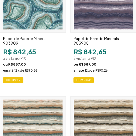
Papel de Parede Minerals
Papel de Parede Minerals
903909
903908
R$ 842,65
R$ 842,65
à vista no PIX
à vista no PIX
ou
R$887,00
ou
R$887,00
em até
12
x de
R$90,26
em até
12
x de
R$90,26