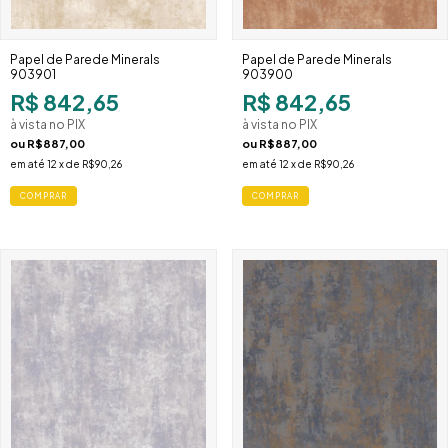
Papel de Parede Minerals
Papel de Parede Minerals
903901
903900
R$ 842,65
R$ 842,65
à vista no PIX
à vista no PIX
ou
R$887,00
ou
R$887,00
em até
12
x de
R$90,26
em até
12
x de
R$90,26