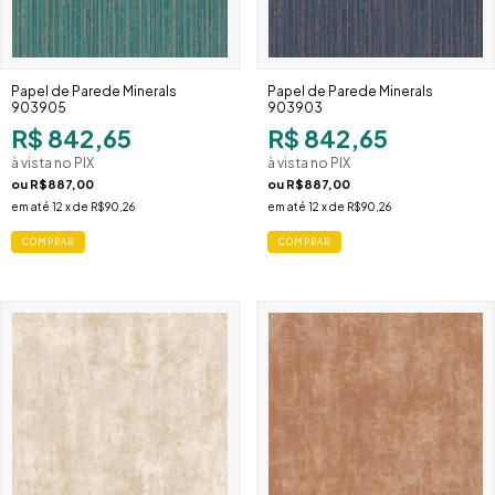
Papel de Parede Minerals
Papel de Parede Minerals
903905
903903
R$ 842,65
R$ 842,65
à vista no PIX
à vista no PIX
ou
R$887,00
ou
R$887,00
em até
12
x de
R$90,26
em até
12
x de
R$90,26