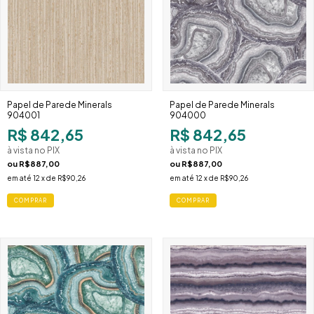
Papel de Parede Minerals
Papel de Parede Minerals
904001
904000
R$ 842,65
R$ 842,65
à vista no PIX
à vista no PIX
ou
R$887,00
ou
R$887,00
em até
12
x de
R$90,26
em até
12
x de
R$90,26