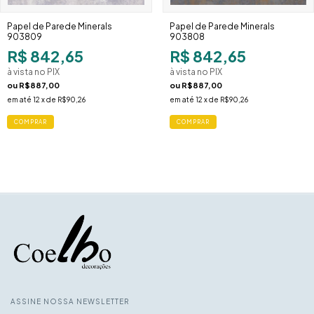
Papel de Parede Minerals
Papel de Parede Minerals
903809
903808
R$ 842,65
R$ 842,65
à vista no PIX
à vista no PIX
ou
R$887,00
ou
R$887,00
em até
12
x de
R$90,26
em até
12
x de
R$90,26
ASSINE NOSSA NEWSLETTER