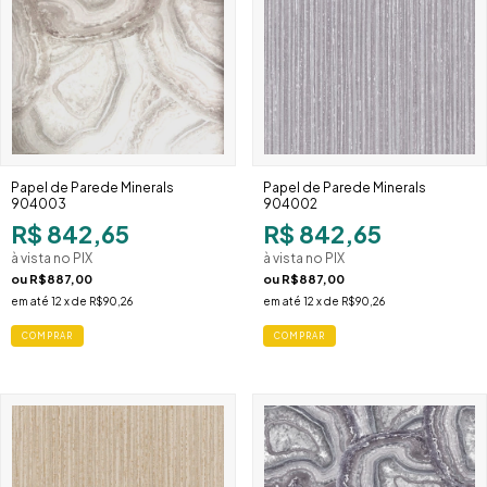
Papel de Parede Minerals
Papel de Parede Minerals
904003
904002
R$ 842,65
R$ 842,65
à vista no PIX
à vista no PIX
ou
R$887,00
ou
R$887,00
em até
12
x de
R$90,26
em até
12
x de
R$90,26