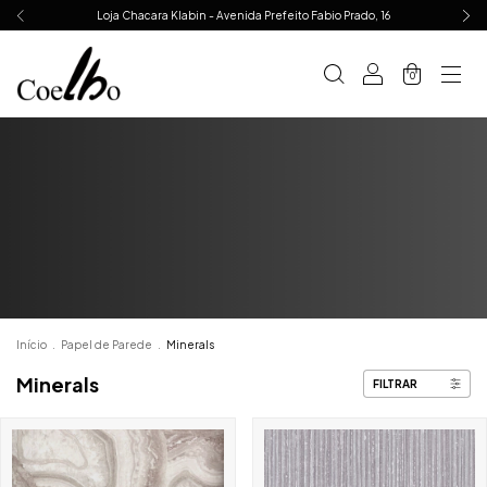
Loja Chacara Klabin - Avenida Prefeito Fabio Prado, 16
0
Início
.
Papel de Parede
.
Minerals
Minerals
FILTRAR