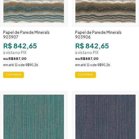
Papel de Parede Minerals
Papel de Parede Minerals
903907
903906
R$ 842,65
R$ 842,65
à vista no PIX
à vista no PIX
ou
R$887,00
ou
R$887,00
em até
12
x de
R$90,26
em até
12
x de
R$90,26