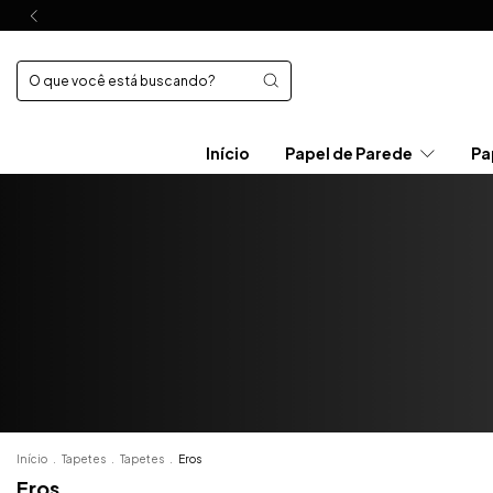
Início
Papel de Parede
Pa
Início
.
Tapetes
.
Tapetes
.
Eros
Eros