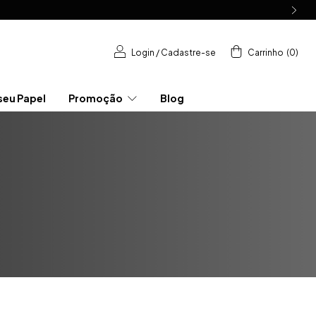
Login
/
Cadastre-se
Carrinho
(
0
)
seu Papel
Promoção
Blog